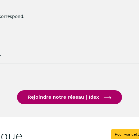
 correspond.
.
Rejoindre notre réseau | Idex
 que
Pour voir cett