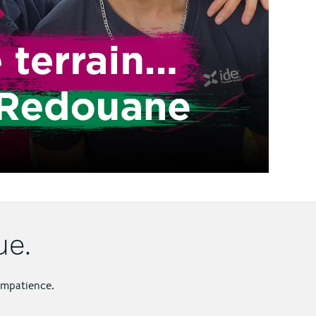
ue.
impatience.