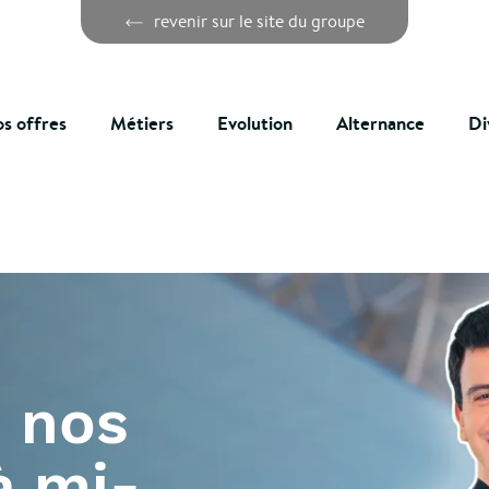
revenir sur le site du groupe
s offres
Métiers
Evolution
Alternance
Di
: nos
à mi-