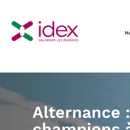
No
Alternance : nos champions à mi-temps de l’énergie décarbonée
Alternance 
champions 