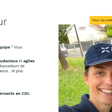
ur
Pour voir cett
? Vous
équipe
et
audacieux
agiles
mbassadeurs de
nance… et plus
ernants en CDI.