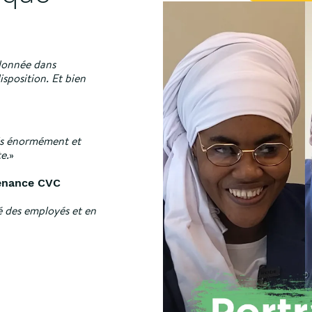
 donnée dans
isposition. Et bien
ris énormément et
e.
»
tenance CVC
té des employés et en