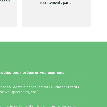
urs de
recrutements par an
ables pour préparer vos examens
 cadeau de fin d’année, crédits à utiliser et tarifs
ortive, spectacles, etc.)
: carte restaurant ou indemnités panier repas,
es