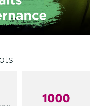
ots
0
1000