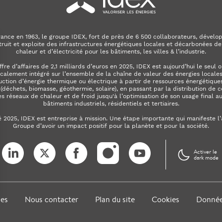
ance en 1963, le groupe IDEX, fort de près de 6 500 collaborateurs, dévelop
truit et exploite des infrastructures énergétiques locales et décarbonées de
chaleur et d’électricité pour les bâtiments, les villes & l’industrie.
ffre d’affaires de 2,1 milliards d’euros en 2025, IDEX est aujourd’hui le seul 
calement intégré sur l’ensemble de la chaîne de valeur des énergies locales. 
uction d’énergie thermique ou électrique à partir de ressources énergétiques
déchets, biomasse, géothermie, solaire), en passant par la distribution de c
es réseaux de chaleur et de froid jusqu'à l’optimisation de son usage final a
bâtiments industriels, résidentiels et tertiaires.
é 2025, IDEX est entreprise à mission. Une étape importante qui manifeste l
Groupe d’avoir un impact positif pour la planète et pour la société.
LinkedIn
X (ex. Twitter)
Facebook
Instagram
YouTube
Activer le
dark mode
les
Nous contacter
Plan du site
Cookies
Donnée