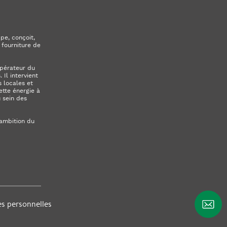
pe, conçoit,
 fourniture de
opérateur du
Il intervient
 locales et
ette énergie à
u sein des
’ambition du
s personnelles