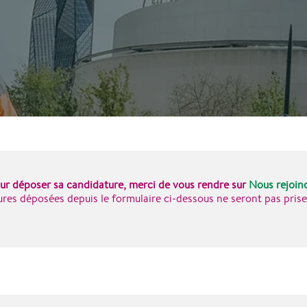
ur déposer sa candidature, merci de vous rendre sur
Nous rejoin
res déposées depuis le formulaire ci-dessous ne seront pas pri