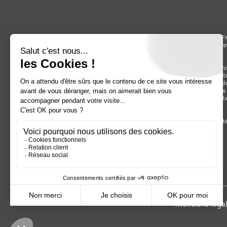
Fondé en Fr
finance, cons
Avec un chi
marché verti
de la prod
décarbonées (
travers l
Depuis l’ét
Mentions léga