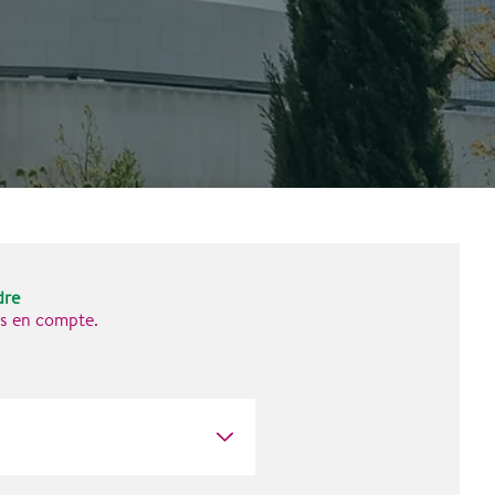
dre
ses en compte.