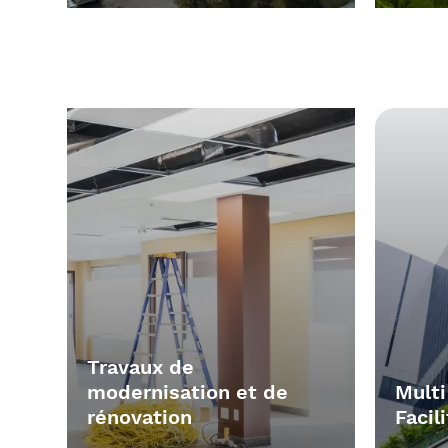
forme de
et d’
.
chaleur
électricité
et de 
idex assure l’exploitation de
géother
centres de valorisation
chaleur 
énergétique.
déchets
votre te
Travaux de
modernisation et de
Multi
rénovation
Faci