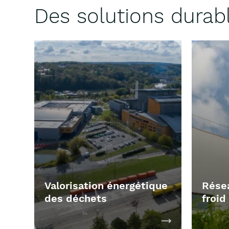
Des solutions durab
Valorisation énergétique
Résea
des déchets
froid
Réduisez l’enfouissement en tirant
Le rése
Découvrir la soluti
parti des déchets valorisés sous
vecteur