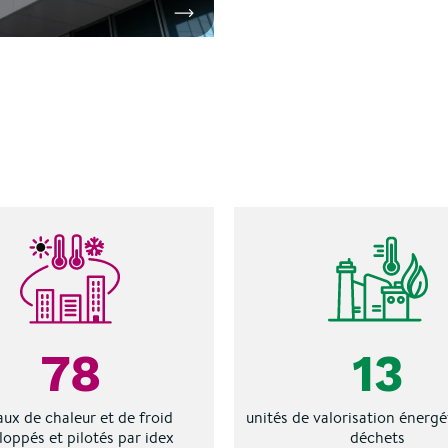
ez d’un savoir-faire multi-
on
Découvrir la solution
ue couvrant la
ance, le pilotage,
sation de vos utilités, la
et la sécurité des occupants,
loppez une approche
ée de l’infrastructure
.
tique
78
13
aux de chaleur et de froid
unités de valorisation énergé
loppés et pilotés par idex
déchets