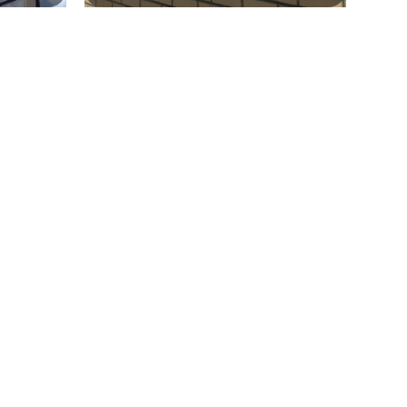
oration
ajusté à l’usage des bâtiments,
ue, et
réduisez votre consommation
.
os
d’énergie de 25 %
s dans
P ou du