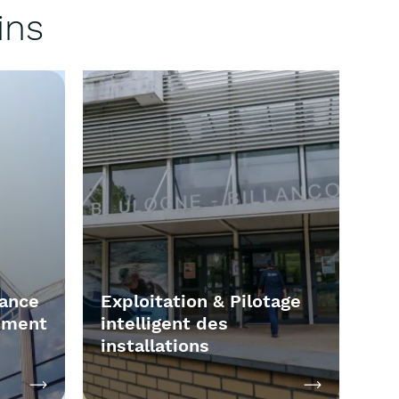
ins
mance
Exploitation & Pilotage
iment
intelligent des
installations
En vous appuyant sur l’installation
Découvrir la solution
Découvrir la sol
 de
d’automatismes et un pilotage