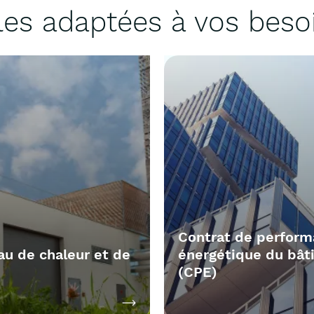
les adaptées à vos beso
Contrat de perfor
u de chaleur et de
énergétique du bât
(CPE)
au de chaleur est le premier
Confiez la conception, la
on
Découvrir la solution
 d’
réalisation et l’exploitation
énergie renouvelable