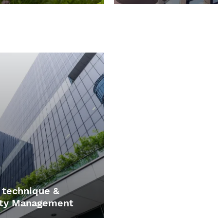
comme la
votre plan d’action d'améli
récupération
mie, la récupération de
de la performance énergétiq
fatale ou la valorisation des
sécurisez l’atteinte de v
. Révélez le
de
potentiel
objectifs performantiel
rritoire.
le cadre du CPE, du MG
CREM.
 technique &
lity Management