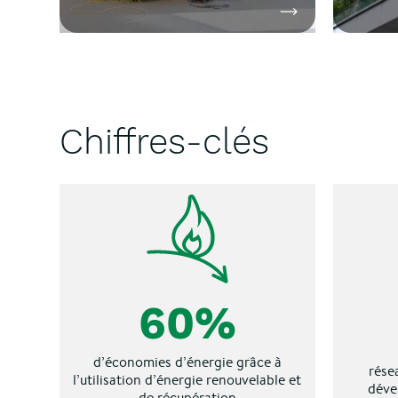
Grâce aux bons travaux,
Bénéfici
engagez-
Découvrir la soluti
techniq
vous dans la décarbonation de
pour renforcer votre
mainten
vos actifs
performance technique,
l’optimi
environnementale et économique.
sûreté 
et
déve
intégr
énergé
Chiffres-clés
60%
d’économies d’énergie grâce à
rése
l’utilisation d’énergie renouvelable et
déve
de récupération