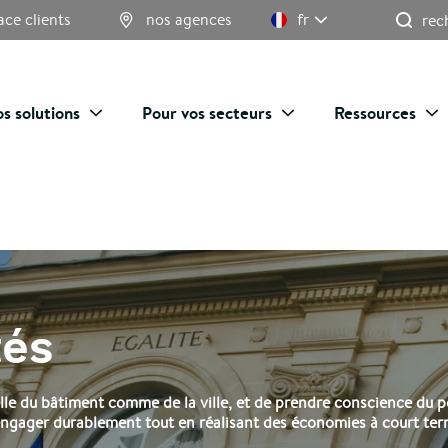
Re
ace clients
nos agences
fr
s solutions
Pour vos secteurs
Ressources
tés
elle du bâtiment comme de la ville, et de prendre conscience du p
engager durablement tout en réalisant des économies à court te