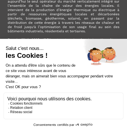
aujourd’hui le seul opérateur du marché verticalement intégré sur
l’ensemble de la chaîne de valeur des énergies locales. Il
intervient de la production d’énergie thermique ou électrique à
partir de ressources énergétiques locales et décarbonées
(déchets, biomasse, géothermie, solaire), en passant par la
distribution de cette énergie à travers les réseaux de chaleur et
de froid jusqu'à l’optimisation de son usage final au sein des
bâtiments industriels, résidentiels et tertiaires.
Depuis l’été 2025, IDEX est entreprise à mission. Une étape
importante qui manifeste l’ambition du Groupe d’avoir un impact
positif pour la planète et pour la société.
LinkedIn
X (ex. Twitter)
Facebook
Instagram
YouTube
Activer le
dark mode
Mentions légales
Nous contacter
Plan du site
Cookies
Données personnelles