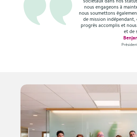
sociétaux dans nos statut
nous engageons à mainte
nous soumettons également
de mission indépendant, 
progrès accomplis et nous 
et de 
Benja
Présiden