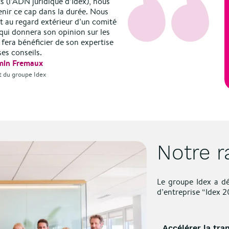
s (l’ADN juridique d’Idex), nous
nir ce cap dans la durée. Nous
 au regard extérieur d’un comité
qui donnera son opinion sur les
fera bénéficier de son expertise
ses conseils.
min Fremaux
t du groupe Idex
Notre r
Le groupe Idex a dé
d’entreprise “Idex 2
Accélérer la tra