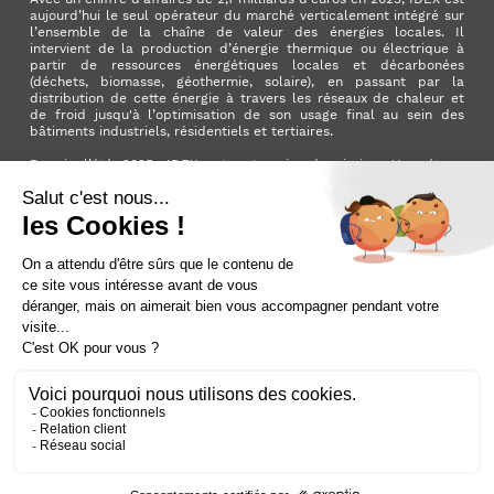
aujourd’hui le seul opérateur du marché verticalement intégré sur
l’ensemble de la chaîne de valeur des énergies locales. Il
intervient de la production d’énergie thermique ou électrique à
partir de ressources énergétiques locales et décarbonées
(déchets, biomasse, géothermie, solaire), en passant par la
distribution de cette énergie à travers les réseaux de chaleur et
de froid jusqu'à l’optimisation de son usage final au sein des
bâtiments industriels, résidentiels et tertiaires.
Depuis l’été 2025, IDEX est entreprise à mission. Une étape
importante qui manifeste l’ambition du Groupe d’avoir un impact
positif pour la planète et pour la société.
LinkedIn
X (ex. Twitter)
Facebook
Instagram
YouTube
Activer le
dark mode
Mentions légales
Nous contacter
Plan du site
Cookies
Données personnelles