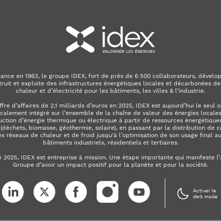
ance en 1963, le groupe IDEX, fort de près de 6 500 collaborateurs, dévelop
truit et exploite des infrastructures énergétiques locales et décarbonées de
chaleur et d’électricité pour les bâtiments, les villes & l’industrie.
ffre d’affaires de 2,1 milliards d’euros en 2025, IDEX est aujourd’hui le seul 
calement intégré sur l’ensemble de la chaîne de valeur des énergies locales. 
uction d’énergie thermique ou électrique à partir de ressources énergétiques
déchets, biomasse, géothermie, solaire), en passant par la distribution de c
es réseaux de chaleur et de froid jusqu'à l’optimisation de son usage final a
bâtiments industriels, résidentiels et tertiaires.
é 2025, IDEX est entreprise à mission. Une étape importante qui manifeste l
Groupe d’avoir un impact positif pour la planète et pour la société.
LinkedIn
X (ex. Twitter)
Facebook
Instagram
YouTube
Activer le
dark mode