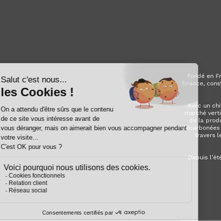
Fondé en Fr
finance, cons
Avec un chi
marché verti
de la prod
décarbonées (
travers l
Depuis l’ét