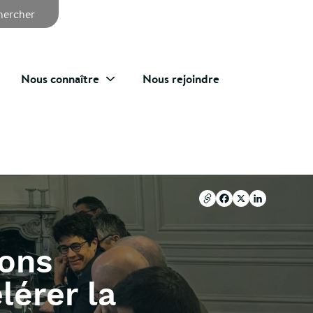
chercher
Nous connaître
Nous rejoindre
Copier l'url
Facebook
X
LinkedIn
Copier l'url
Facebook
X
LinkedIn
ions
lérer la