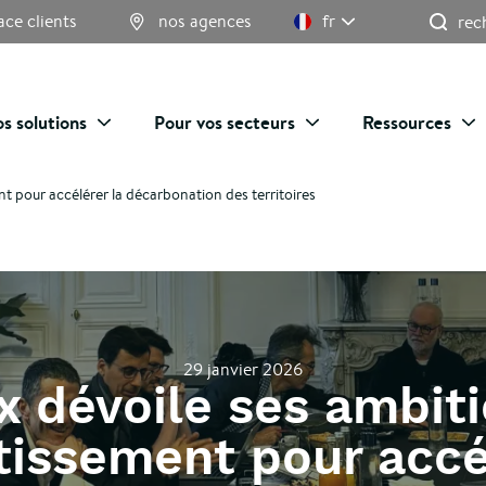
Re
ace clients
nos agences
fr
s solutions
Pour vos secteurs
Ressources
t pour accélérer la décarbonation des territoires
29 janvier 2026
x dévoile ses ambit
tissement pour accé