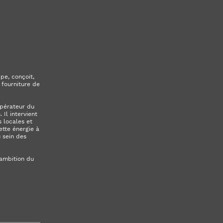
pe, conçoit,
 fourniture de
opérateur du
Il intervient
 locales et
ette énergie à
u sein des
’ambition du