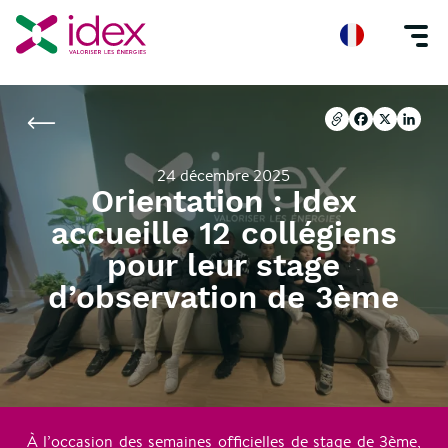
Accueil
Nos actualités
Orientation : Idex accueille 12 collégiens pour l
Copier l'url
Facebook
X
Linke
Copier l'url
Facebook
X
Linke
24 décembre 2025
Orientation : Idex
accueille 12 collégiens
pour leur stage
d’observation de 3ème
À l’occasion des semaines officielles de stage de 3ème,