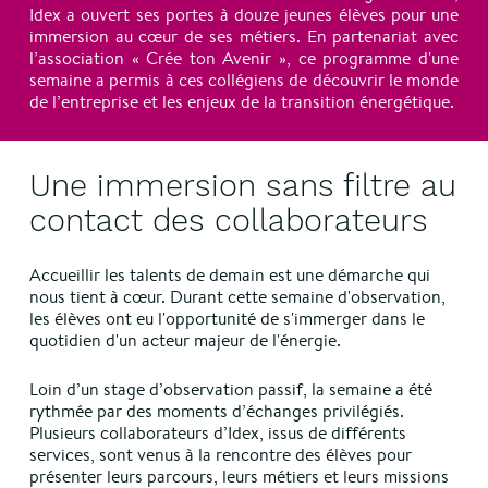
Idex a ouvert ses portes à douze jeunes élèves pour une
immersion au cœur de ses métiers. En partenariat avec
l’association « Crée ton Avenir », ce programme d'une
semaine a permis à ces collégiens de découvrir le monde
de l’entreprise et les enjeux de la transition énergétique.
Une immersion sans filtre au
contact des collaborateurs
Accueillir les talents de demain est une démarche qui
nous tient à cœur. Durant cette semaine d'observation,
les élèves ont eu l'opportunité de s'immerger dans le
quotidien d'un acteur majeur de l'énergie.
Loin d’un stage d’observation passif, la semaine a été
rythmée par des moments d’échanges privilégiés.
Plusieurs collaborateurs d’Idex, issus de différents
services, sont venus à la rencontre des élèves pour
présenter leurs parcours, leurs métiers et leurs missions