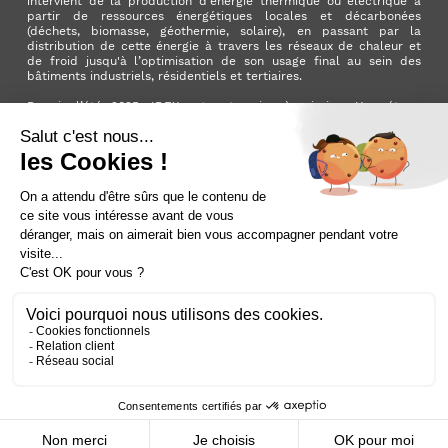
intervient de la production d’énergie thermique ou électrique à
partir de ressources énergétiques locales et décarbonées
(déchets, biomasse, géothermie, solaire), en passant par la
distribution de cette énergie à travers les réseaux de chaleur et
de froid jusqu'à l’optimisation de son usage final au sein des
bâtiments industriels, résidentiels et tertiaires.
Depuis l’été 2025, IDEX est entreprise à mission. Une étape
importante qui manifeste l’ambition du Groupe d’avoir un impact
positif pour la planète et pour la société.
LinkedIn
X (ex. Twitter)
Facebook
Instagram
YouTube
Activer le
dark mode
Mentions légales
Nous contacter
Plan du site
Cookies
Données personnelles