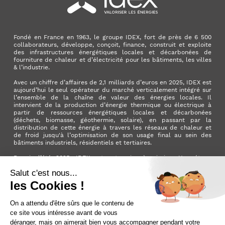
Fondé en France en 1963, le groupe IDEX, fort de près de 6 500
collaborateurs, développe, conçoit, finance, construit et exploite
des infrastructures énergétiques locales et décarbonées de
fourniture de chaleur et d’électricité pour les bâtiments, les villes
& l’industrie.
Avec un chiffre d’affaires de 2,1 milliards d’euros en 2025, IDEX est
aujourd’hui le seul opérateur du marché verticalement intégré sur
l’ensemble de la chaîne de valeur des énergies locales. Il
intervient de la production d’énergie thermique ou électrique à
partir de ressources énergétiques locales et décarbonées
(déchets, biomasse, géothermie, solaire), en passant par la
distribution de cette énergie à travers les réseaux de chaleur et
de froid jusqu'à l’optimisation de son usage final au sein des
bâtiments industriels, résidentiels et tertiaires.
Depuis l’été 2025, IDEX est entreprise à mission. Une étape
importante qui manifeste l’ambition du Groupe d’avoir un impact
positif pour la planète et pour la société.
LinkedIn
X (ex. Twitter)
Facebook
Instagram
YouTube