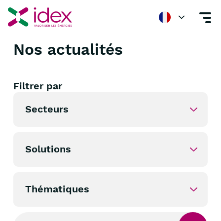
Nos actualités
Accueil
Nos actualités
Filtrer par
Secteurs
Etat & Collectivités
Solutions
Habitat
Contrat de Performance Énergétique
Thématiques
Industrie
Décarbonation des utilités industrielles
Santé