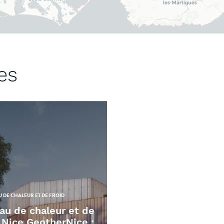
es
 DE CHALEUR ET DE FROID
au de chaleur et de
 Nice GeotherNice :