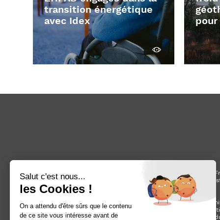
transition énergétique
géot
avec Idex
pour
Découvrir
Fondé en Fr
finance, cons
Avec un chi
marché verti
de la prod