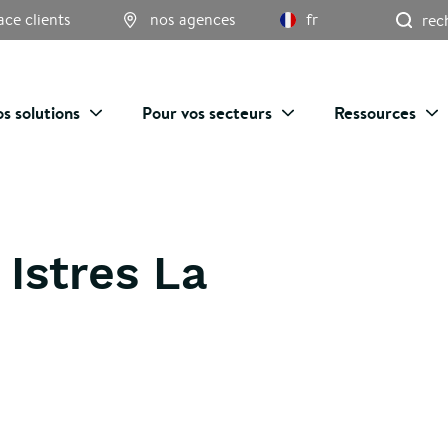
Re
ace clients
nos agences
fr
s solutions
Pour vos secteurs
Ressources
 Istres La