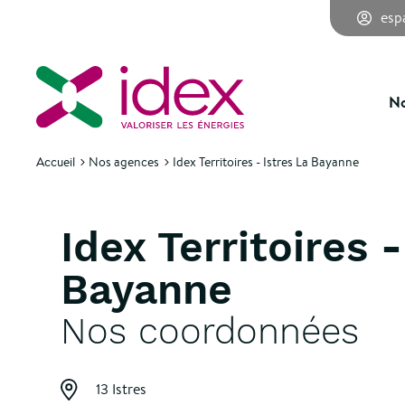
esp
No
Accueil
Nos agences
Idex Territoires - Istres La Bayanne
Idex Territoires -
Bayanne
Nos coordonnées
13 Istres