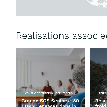
Réalisations associé
CONTRAT DE PERFORMANCE ENERGÉTIQUE
RÉSEAU
Groupe SOS Seniors : 80
Rése
EHPAD engagés dans la
froid