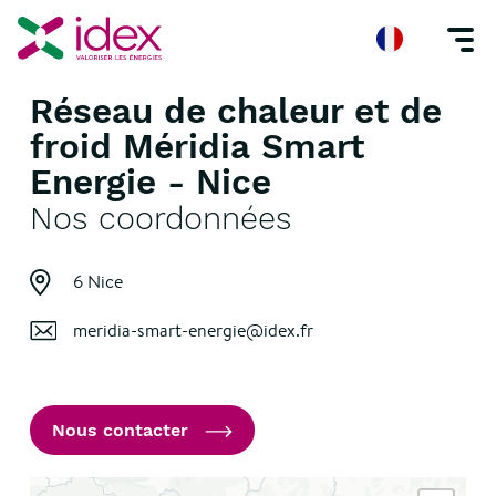
Réseau de chaleur et de
Accueil
Nos agences
Réseau de chaleur et de froid Méridia Smart Energ
froid Méridia Smart
Energie - Nice
Nos coordonnées
6 Nice
meridia-smart-energie@idex.fr
Nous contacter