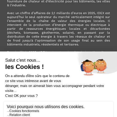
fourniture de chaleur et d’électricité pour les bâtiments, les villes
& l’industrie.
Avec un chiffre d’affaires de 2,1 milliards d’euros en 2025, IDEX est
aujourd’hui le seul opérateur du marché verticalement intégré sur
l’ensemble de la chaîne de valeur des énergies locales. Il
intervient de la production d’énergie thermique ou électrique à
partir de ressources énergétiques locales et décarbonées
(déchets, biomasse, géothermie, solaire), en passant par la
distribution de cette énergie à travers les réseaux de chaleur et
de froid jusqu'à l’optimisation de son usage final au sein des
bâtiments industriels, résidentiels et tertiaires.
Depuis l’été 2025, IDEX est entreprise à mission. Une étape
importante qui manifeste l’ambition du Groupe d’avoir un impact
positif pour la planète et pour la société.
LinkedIn
X (ex. Twitter)
Facebook
Instagram
YouTube
Activer le
dark mode
Mentions légales
Nous contacter
Plan du site