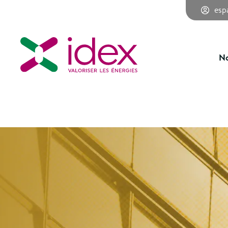
esp
No
Évolution : les clés du succès chez Idex