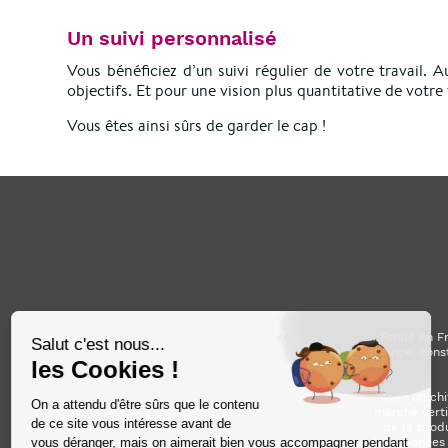
Un suivi personnalisé
Vous bénéficiez d’un suivi régulier de votre travail
objectifs. Et pour une vision plus quantitative de votr
Vous êtes ainsi sûrs de garder le cap !
Fondé en Fr
finance, cons
Avec un chi
marché verti
de la prod
décarbonées (