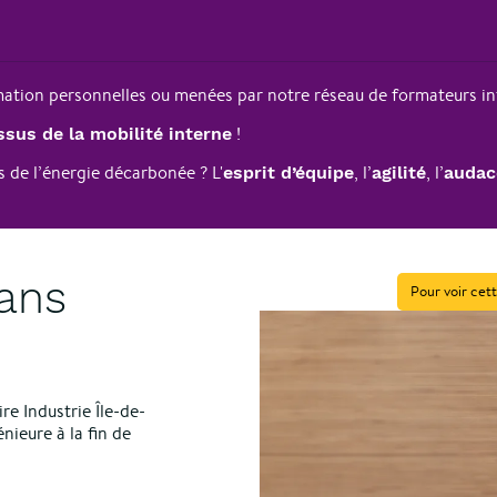
rmation personnelles ou menées par notre réseau de formateurs in
!
ssus de la mobilité interne
 de l’énergie décarbonée ? L'
, l’
, l’
esprit d’équipe
agilité
audac
 ans
Pour voir cett
re Industrie Île-de-
ieure à la fin de
.