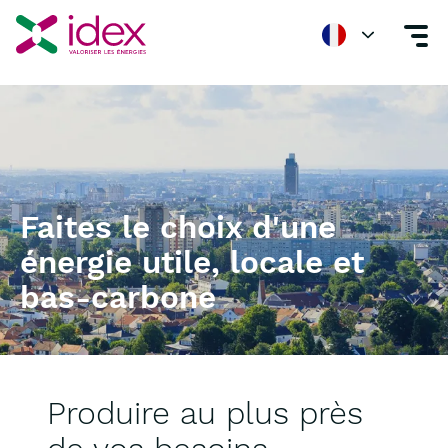
Idex, acteur de l'efficience énergétique grâce à son offre de serv
Faites le choix d'une
énergie utile, locale et
bas-carbone
Produire au plus près