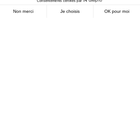
service de la
décarbonation
Découvrir
Mis à jour le 30 juillet 2026
INDUSTRIE
Idex et Nuada déploient une unité
pionnière de captage de CO₂
biogénique dans la Somme