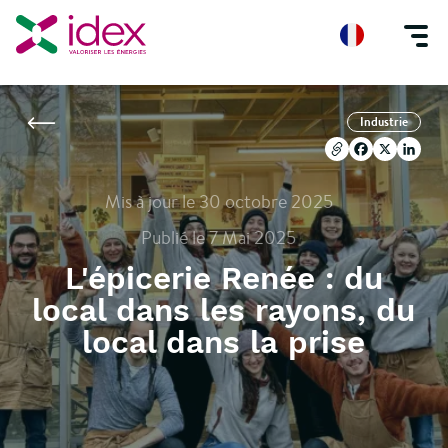
Accueil
Blog
L'épicerie Renée : du local dans les rayons, du local dans la
Copier l'url
Facebook
X
Linke
Industrie
Copier l'url
Facebook
X
Linke
Mis à jour le 30 octobre 2025
Publié le 7 Mai 2025
L'épicerie Renée : du
local dans les rayons, du
local dans la prise