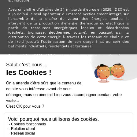
& l’industrie.
Avec un chiffre d’affaires de 2,1 milliards d’euros en 2025, IDEX est
aujourd’hui le seul opérateur du marché verticalement intégré sur
l’ensemble de la chaîne de valeur des énergies locales. Il
intervient de la production d’énergie thermique ou électrique à
partir de ressources énergétiques locales et décarbonées
(déchets, biomasse, géothermie, solaire), en passant par la
distribution de cette énergie à travers les réseaux de chaleur et
de froid jusqu'à l’optimisation de son usage final au sein des
bâtiments industriels, résidentiels et tertiaires.
Depuis l’été 2025, IDEX est entreprise à mission. Une étape
importante qui manifeste l’ambition du Groupe d’avoir un impact
positif pour la planète et pour la société.
LinkedIn
X (ex. Twitter)
Facebook
Instagram
YouTube
Activer le
dark mode
Mentions légales
Nous contacter
Plan du site