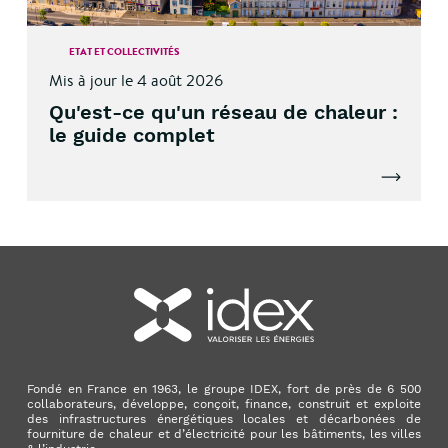
ETAT ET COLLECTIVITÉS
Mis à jour le 4 août 2026
Qu'est-ce qu'un réseau de chaleur :
le guide complet
Lire l'artic
Fondé en France en 1963, le groupe IDEX, fort de près de 6 500
collaborateurs, développe, conçoit, finance, construit et exploite
des infrastructures énergétiques locales et décarbonées de
fourniture de chaleur et d’électricité pour les bâtiments, les villes