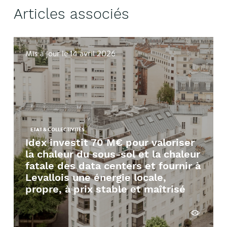
Articles associés
Mis à jour le 14 avril 2026
ETAT & COLLECTIVITÉS
Idex investit 70 M€ pour valoriser
la chaleur du sous-sol et la chaleur
fatale des data centers et fournir à
Levallois une énergie locale,
propre, à prix stable et maîtrisé
Voir