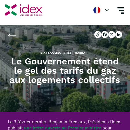
Accueil
Nos actualités
Le Gouvernement étend le gel des tarifs du gaz a
Copier l'url
Facebook
X
Linke
Copier l'url
Facebook
X
Linke
ETAT & COLLECTIVITÉS
HABITAT
Le Gouvernement étend
le gel des tarifs du gaz
aux logements collectifs
Le 3 février dernier, Benjamin Fremaux, Président d'Idex,
une lettre ouverte au Premier ministre
publiait
pour