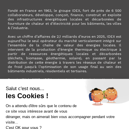
Fondé en France en 1963, le groupe IDEX, fort de près de 6 500
collaborateurs, développe, conçoit, finance, construit et exploite
des infrastructures énergétiques locales et décarbonées de
fourniture de chaleur et d’électricité pour les bâtiments, les villes
& l’industrie.
Avec un chiffre d’affaires de 2,1 milliards d’euros en 2025, IDEX est
aujourd’hui le seul opérateur du marché verticalement intégré sur
l’ensemble de la chaîne de valeur des énergies locales. Il
intervient de la production d’énergie thermique ou électrique à
partir de ressources énergétiques locales et décarbonées
(déchets, biomasse, géothermie, solaire), en passant par la
distribution de cette énergie à travers les réseaux de chaleur et
de froid jusqu'à l’optimisation de son usage final au sein des
bâtiments industriels, résidentiels et tertiaires.
Depuis l’été 2025, IDEX est entreprise à mission. Une étape
importante qui manifeste l’ambition du Groupe d’avoir un impact
positif pour la planète et pour la société.
LinkedIn
X (ex. Twitter)
Facebook
Instagram
YouTube
Activer le
dark mode