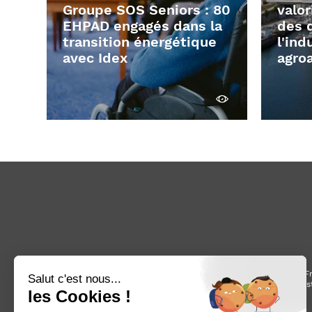
Groupe SOS Seniors : 80
valor
EHPAD engagés dans la
des 
transition énergétique
l'ind
avec Idex
agro
Découvrir
Fondé en Fr
finance, cons