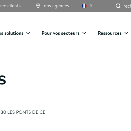
Re
ace clients
nos agences
fr
s solutions
Pour vos secteurs
Ressources
S
130 LES PONTS DE CE