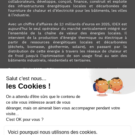
collaborateurs, développe, conçoit, finance, construit et exploite
des infrastructures énergétiques locales et décarbonées de
fourniture de chaleur et d’électricité pour les bâtiments, les villes
& l’industrie.
Avec un chiffre d’affaires de 2,1 milliards d’euros en 2025, IDEX est
aujourd’hui le seul opérateur du marché verticalement intégré sur
l’ensemble de la chaîne de valeur des énergies locales. Il
intervient de la production d’énergie thermique ou électrique à
partir de ressources énergétiques locales et décarbonées
(déchets, biomasse, géothermie, solaire), en passant par la
distribution de cette énergie à travers les réseaux de chaleur et
de froid jusqu'à l’optimisation de son usage final au sein des
bâtiments industriels, résidentiels et tertiaires.
Depuis l’été 2025, IDEX est entreprise à mission. Une étape
importante qui manifeste l’ambition du Groupe d’avoir un impact
positif pour la planète et pour la société.
LinkedIn
X (ex. Twitter)
Facebook
Instagram
YouTube
Activer le
dark mode