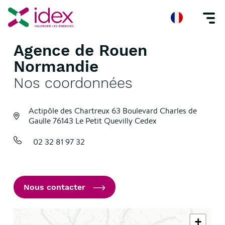
Agence de Rouen
Accueil
Nos agences
Agence de Rouen Normandie
Normandie
Nos coordonnées
Actipôle des Chartreux 63 Boulevard Charles de
Gaulle
76143 Le Petit Quevilly Cedex
02 32 81 97 32
Nous contacter
+