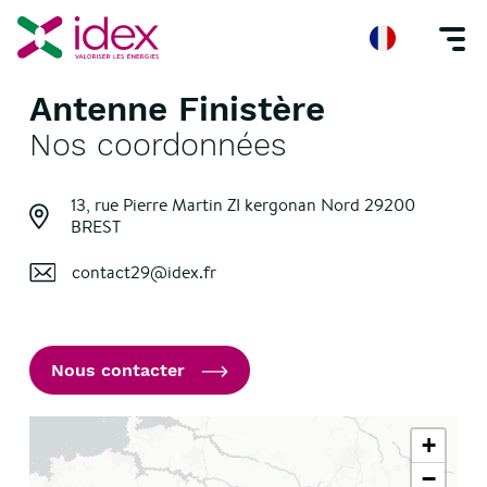
Antenne Finistère
Accueil
Nos agences
Antenne Finistère
Nos coordonnées
13, rue Pierre Martin ZI kergonan Nord
29200
BREST
contact29@idex.fr
Nous contacter
+
−