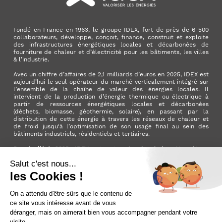
Fondé en France en 1963, le groupe IDEX, fort de près de 6 500
collaborateurs, développe, conçoit, finance, construit et exploite
des infrastructures énergétiques locales et décarbonées de
fourniture de chaleur et d’électricité pour les bâtiments, les villes
& l’industrie.
Avec un chiffre d’affaires de 2,1 milliards d’euros en 2025, IDEX est
aujourd’hui le seul opérateur du marché verticalement intégré sur
l’ensemble de la chaîne de valeur des énergies locales. Il
intervient de la production d’énergie thermique ou électrique à
partir de ressources énergétiques locales et décarbonées
(déchets, biomasse, géothermie, solaire), en passant par la
distribution de cette énergie à travers les réseaux de chaleur et
de froid jusqu'à l’optimisation de son usage final au sein des
bâtiments industriels, résidentiels et tertiaires.
Depuis l’été 2025, IDEX est entreprise à mission. Une étape
importante qui manifeste l’ambition du Groupe d’avoir un impact
positif pour la planète et pour la société.
LinkedIn
X (ex. Twitter)
Facebook
Instagram
YouTube
Activer le