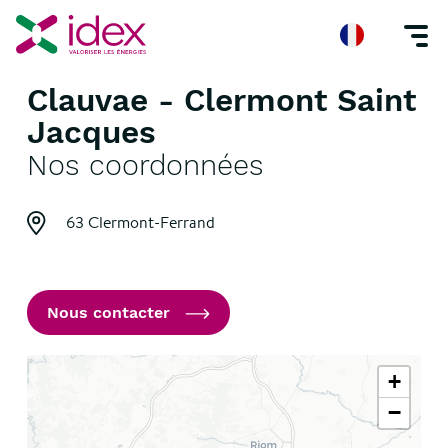
Clauvae - Clermont Saint
Accueil
Nos agences
Clauvae - Clermont Saint Jacques
Jacques
Nos coordonnées
63 Clermont-Ferrand
Nous contacter
+
−