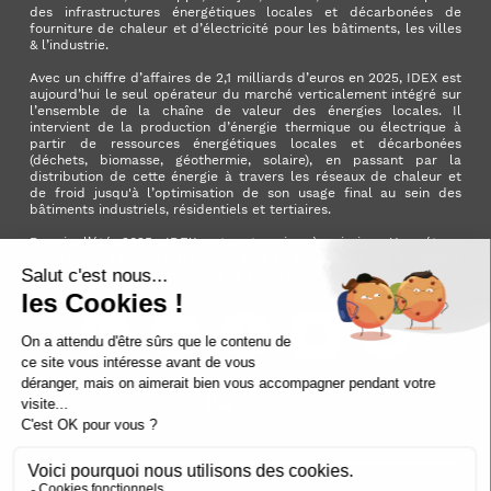
des infrastructures énergétiques locales et décarbonées de
fourniture de chaleur et d’électricité pour les bâtiments, les villes
& l’industrie.
Avec un chiffre d’affaires de 2,1 milliards d’euros en 2025, IDEX est
aujourd’hui le seul opérateur du marché verticalement intégré sur
l’ensemble de la chaîne de valeur des énergies locales. Il
intervient de la production d’énergie thermique ou électrique à
partir de ressources énergétiques locales et décarbonées
(déchets, biomasse, géothermie, solaire), en passant par la
distribution de cette énergie à travers les réseaux de chaleur et
de froid jusqu'à l’optimisation de son usage final au sein des
bâtiments industriels, résidentiels et tertiaires.
Depuis l’été 2025, IDEX est entreprise à mission. Une étape
importante qui manifeste l’ambition du Groupe d’avoir un impact
positif pour la planète et pour la société.
LinkedIn
X (ex. Twitter)
Facebook
Instagram
YouTube
Activer le
dark mode