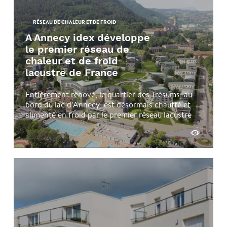
RÉSEAU DE CHALEUR ET DE FROID
A Annecy idex développe
le premier réseau de
chaleur et de froid
lacustre de France
Entièrement rénové, le quartier des Trésums, au
bord du lac d’Annecy, est désormais chauffé et
alimenté en froid par le premier réseau lacustre
de France …
Découvrir