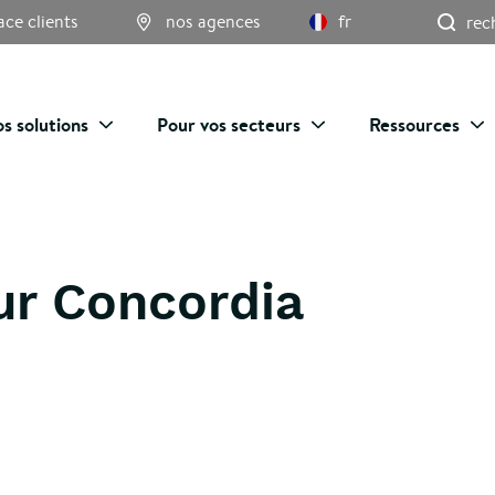
Re
ace clients
nos agences
fr
s solutions
Pour vos secteurs
Ressources
ur Concordia