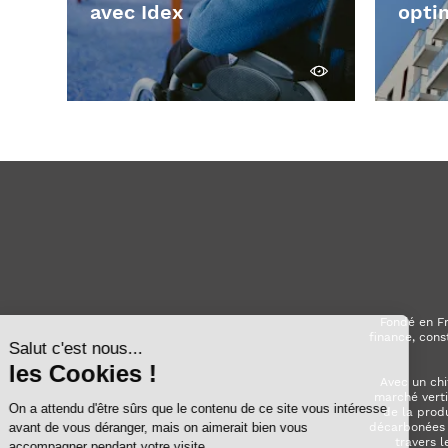
avec Idex
opti
Découvrir
Fondé en Fr
finance, cons
Avec un chi
marché verti
de la prod
décarbonées (
travers l