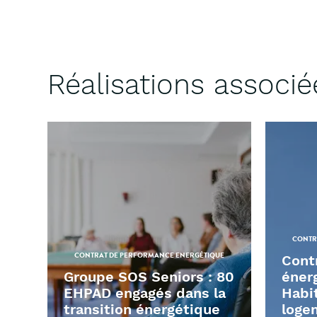
Réalisations associé
CONTR
CONTRAT DE PERFORMANCE ENERGÉTIQUE
Cont
Groupe SOS Seniors : 80
éner
EHPAD engagés dans la
Habit
transition énergétique
loge