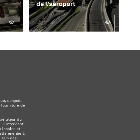
de l’aéroport
Découvrir
Découvrir
pe, conçoit,
 fourniture de
opérateur du
Il intervient
 locales et
ette énergie à
u sein des