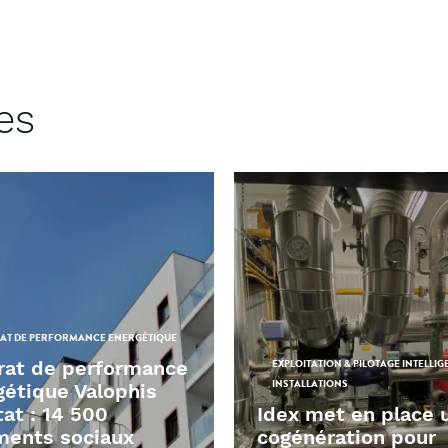
es
AT DE PERFORMANCE ENERGÉTIQUE
rat de performance
EXPLOITATION & PILOTAGE INTELLIG
INSTALLATIONS
gétique Valophis
at : 14 500
Idex met en place 
ments sociaux
cogénération pour