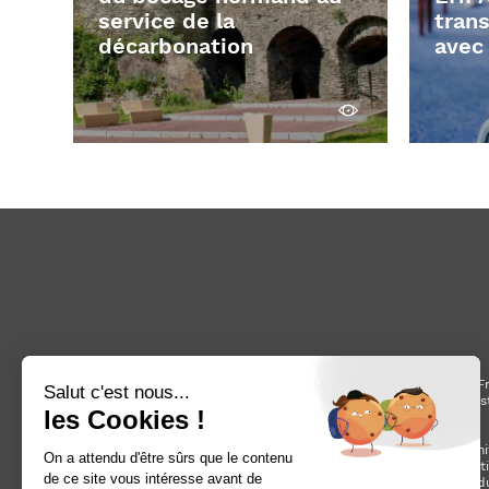
service de la
trans
décarbonation
avec
Découvrir
Fondé en Fr
finance, cons
Avec un chi
marché verti
de la prod