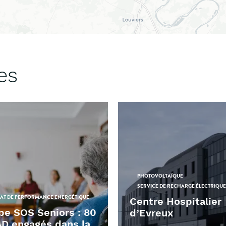
es
PHOTOVOLTAÏQUE
SERVICE DE RECHARGE ÉLECTRIQUE
AT DE PERFORMANCE ENERGÉTIQUE
Centre Hospitalier
pe SOS Seniors : 80
d’Evreux
D engagés dans la