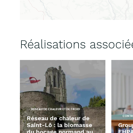
Réalisations associé
RÉSEAU DE CHALEUR ET DE FROID
CONTR
Réseau de chaleur de
Saint-Lô : la biomasse
Grou
du bocage normand au
EHPA