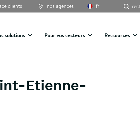
Re
ace clients
nos agences
fr
s solutions
Pour vos secteurs
Ressources
aint-Etienne-