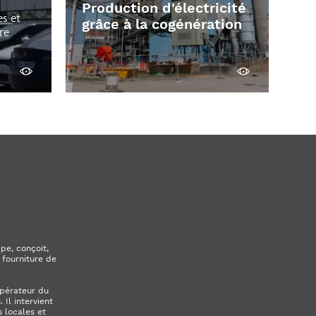
Production d'électricité
es et
grâce à la cogénération
re
Découvrir
Découvrir
pe, conçoit,
 fourniture de
opérateur du
Il intervient
 locales et