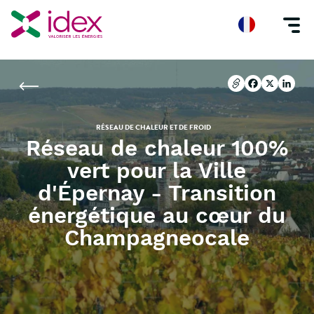
Accueil
Nos réalisations
Réseau de chaleur 100% vert pour la Ville d'Épe
Copier l'url
Facebook
X
Linke
Copier l'url
Facebook
X
Linke
RÉSEAU DE CHALEUR ET DE FROID
Réseau de chaleur 100%
vert pour la Ville
d'Épernay - Transition
énergétique au cœur du
Champagneocale