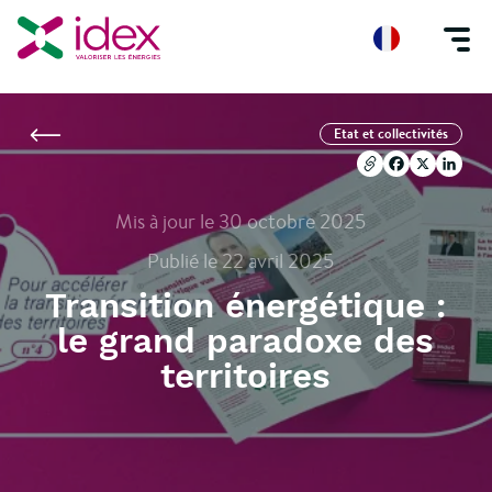
Accueil
Blog
Transition énergétique : le grand paradoxe des territoires
Copier l'url
Facebook
X
Linke
Etat et collectivités
Copier l'url
Facebook
X
Linke
Mis à jour le 30 octobre 2025
Publié le 22 avril 2025
Transition énergétique :
le grand paradoxe des
territoires