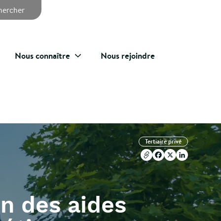
chercher
Nous connaître
Nous rejoindre
Copier l'url
Facebook
X
LinkedIn
Tertiaire privé
Copier l'url
Facebook
X
LinkedIn
on des aides