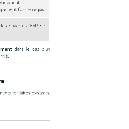
lacement
ipement fossile requis
 de couverture EnR de
dans le cas d’un
ement
rivé.
re
nts tertiaires existants.