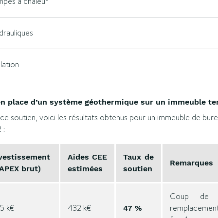
mpes à chaleur
rauliques
lation
en place d’un système géothermique sur un immeuble ter
e ce soutien, voici les résultats obtenus pour un immeuble de bu
 :
vestissement
Aides CEE
Taux de
Remarques
APEX brut)
estimées
soutien
Coup de p
5 k€
432 k€
remplaceme
47 %