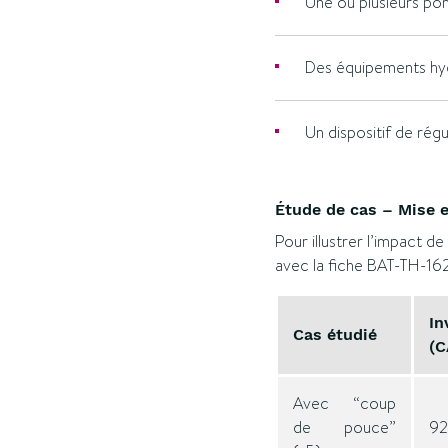
Une ou plusieurs po
Des équipements hyd
Un dispositif de régu
Étude de cas – Mise 
Pour illustrer l’impact d
avec la fiche BAT-TH-162
In
Cas étudié
(C
Avec “coup
de pouce”
92