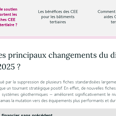
de soutien
Les bénéfices des CEE
Comment b
ortent les
pour les bâtiments
aides 
iches CEE
tertiaires
ter
ertiaire ?
es principaux changements du di
2025 ?
ué par la suppression de plusieurs fiches standardisées largemen
 un tournant stratégique positif. En effet, de nouvelles fiches 
 systèmes géothermiques — améliorent significativement le niv
amais la mutation vers des équipements plus performants et dur
n financier sans précédent