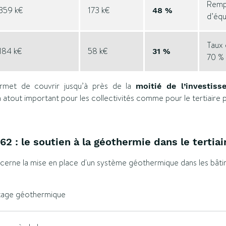
Remp
359 k€
173 k€
48 %
d’équ
Taux
184 k€
58 k€
31 %
70 %
ermet de couvrir jusqu’à près de la
moitié de l’investiss
atout important pour les collectivités comme pour le tertiaire p
2 : le soutien à la géothermie dans le tertiai
erne la mise en place d'un système géothermique dans les bâtime
ptage géothermique