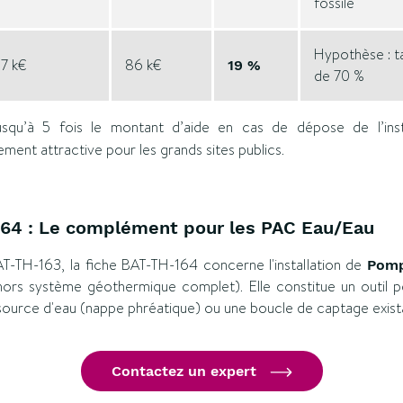
fossile
Hypothèse : t
7 k€
86 k€
19 %
de 70 %
 jusqu’à 5 fois le montant d’aide en cas de dépose de l’insta
ement attractive pour les grands sites publics.
164 : Le complément pour les PAC Eau/Eau
-TH-163, la fiche BAT-TH-164 concerne l'installation de
Pomp
ors système géothermique complet). Elle constitue un outil pe
e source d'eau (nappe phréatique) ou une boucle de captage exist
Contactez un expert