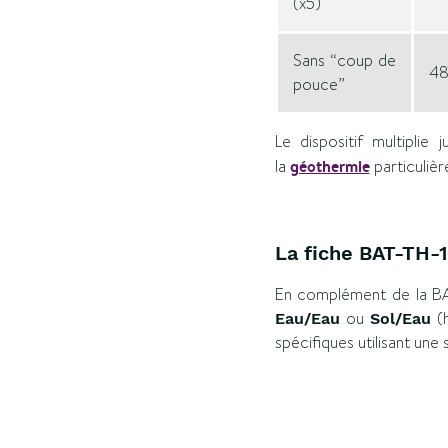
(x5)
Sans “coup de
48
pouce”
Le dispositif multiplie
la
géothermie
particulièr
La fiche BAT-TH-
En complément de la BAT
ou
(h
Eau/Eau
Sol/Eau
spécifiques utilisant un