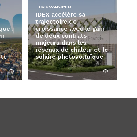
ETAT & COLLECTIVITÉS
IDEX accélère sa
trajectoire de
que :
croissance avec le gain
en
de deux contrats
e
majeurs dans les
réseaux de chaleur et le
ête
solaire photovoltaïque
Voir
Voir