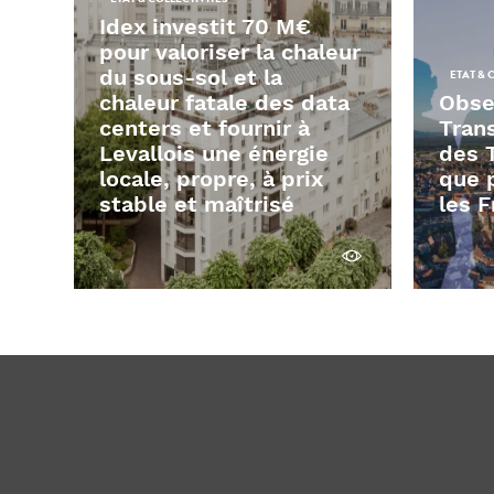
Idex investit 70 M€
pour valoriser la chaleur
du sous-sol et la
ETAT & 
chaleur fatale des data
Obse
centers et fournir à
Tran
Levallois une énergie
des T
locale, propre, à prix
que 
stable et maîtrisé
les F
Voir