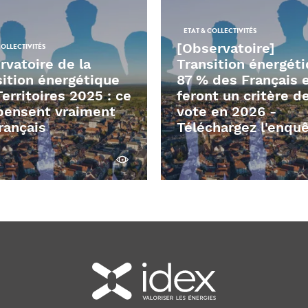
ETAT & COLLECTIVITÉS
[Observatoire]
COLLECTIVITÉS
rvatoire de la
Transition énergéti
sition énergétique
87 % des Français 
erritoires 2025 : ce
feront un critère d
pensent vraiment
vote en 2026 -
rançais
Téléchargez l'enqu
Voir