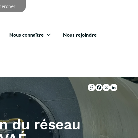
chercher
Nous connaître
Nous rejoindre
Copier l'url
Facebook
X
LinkedIn
Copier l'url
Facebook
X
LinkedIn
on du réseau