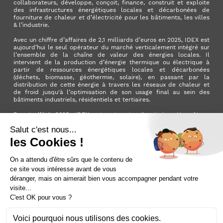
collaborateurs, développe, conçoit, finance, construit et exploite
des infrastructures énergétiques locales et décarbonées de
fourniture de chaleur et d’électricité pour les bâtiments, les villes
& l’industrie.
Avec un chiffre d’affaires de 2,1 milliards d’euros en 2025, IDEX est
aujourd’hui le seul opérateur du marché verticalement intégré sur
l’ensemble de la chaîne de valeur des énergies locales. Il
intervient de la production d’énergie thermique ou électrique à
partir de ressources énergétiques locales et décarbonées
(déchets, biomasse, géothermie, solaire), en passant par la
distribution de cette énergie à travers les réseaux de chaleur et
de froid jusqu'à l’optimisation de son usage final au sein des
bâtiments industriels, résidentiels et tertiaires.
Depuis l’été 2025, IDEX est entreprise à mission. Une étape
importante qui manifeste l’ambition du Groupe d’avoir un impact
positif pour la planète et pour la société.
LinkedIn
X (ex. Twitter)
Facebook
Instagram
YouTube
Activer le
dark mode