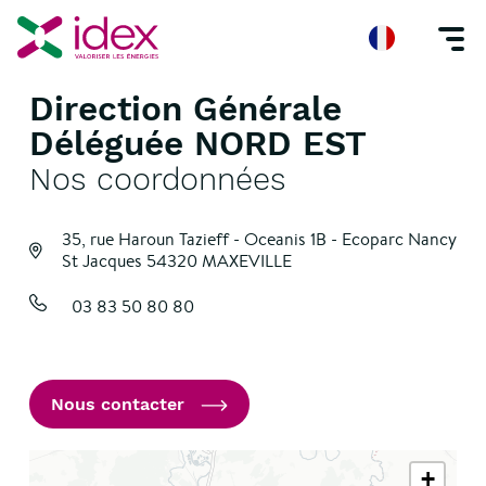
Direction Générale
Accueil
Nos agences
Direction Générale Déléguée NORD EST
Déléguée NORD EST
Nos coordonnées
35, rue Haroun Tazieff - Oceanis 1B - Ecoparc Nancy
St Jacques
54320 MAXEVILLE
03 83 50 80 80
Nous contacter
+