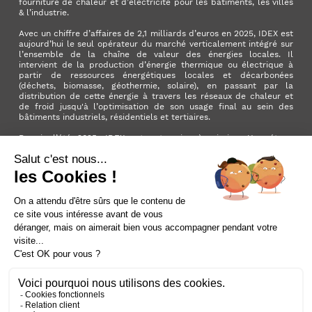
fourniture de chaleur et d’électricité pour les bâtiments, les villes
& l’industrie.
Avec un chiffre d’affaires de 2,1 milliards d’euros en 2025, IDEX est
aujourd’hui le seul opérateur du marché verticalement intégré sur
l’ensemble de la chaîne de valeur des énergies locales. Il
intervient de la production d’énergie thermique ou électrique à
partir de ressources énergétiques locales et décarbonées
(déchets, biomasse, géothermie, solaire), en passant par la
distribution de cette énergie à travers les réseaux de chaleur et
de froid jusqu'à l’optimisation de son usage final au sein des
bâtiments industriels, résidentiels et tertiaires.
Depuis l’été 2025, IDEX est entreprise à mission. Une étape
importante qui manifeste l’ambition du Groupe d’avoir un impact
positif pour la planète et pour la société.
LinkedIn
X (ex. Twitter)
Facebook
Instagram
YouTube
Activer le
dark mode
Mentions légales
Nous contacter
Plan du site