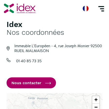
Idex
Accueil
Nos agences
Idex
Nos coordonnées
Immeuble L’Européen - 4, rue Joseph Monier
92500
RUEIL MALMAISON
01 40 85 73 35
Nous contacter
+
−