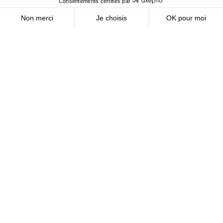
Découvrir
Mis à jour le 30 juillet 2026
INDUSTRIE
Idex et Nuada déploient une unité
pionnière de captage de CO₂
biogénique dans la Somme
Voir