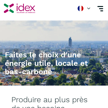
Idex, acteur de l'efficience énergétique grâce à son offre de serv
Faites le choix d'une
énergie utile, locale et
bas-carbone
Produire au plus près