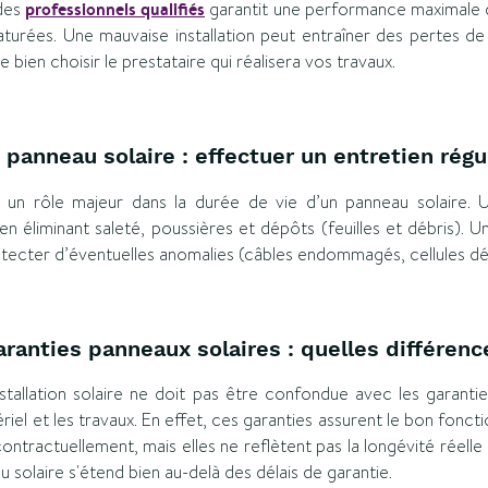
 des
professionnels qualifiés
garantit une performance maximale da
turées. Une mauvaise installation peut entraîner des pertes d
de bien choisir le prestataire qui réalisera vos travaux.
 panneau solaire : effectuer un entretien régu
 un rôle majeur dans la durée de vie d’un panneau solaire. 
en éliminant saleté, poussières et dépôts (feuilles et débris). 
étecter d’éventuelles anomalies (câbles endommagés, cellules d
aranties panneaux solaires : quelles différen
stallation solaire ne doit pas être confondue avec les garanti
ériel et les travaux. En effet, ces garanties assurent le bon foncti
ontractuellement, mais elles ne reflètent pas la longévité réelle
 solaire s'étend bien au-delà des délais de garantie.