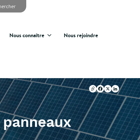
chercher
Nous connaître
Nous rejoindre
Copier l'url
Facebook
X
LinkedIn
Copier l'url
Facebook
X
LinkedIn
s panneaux