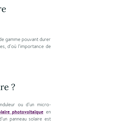
re
t de gamme pouvant durer
ses, d’où l’importance de
re ?
nduleur ou d’un micro-
olaire photovoltaïque
en
 d’un panneau solaire est