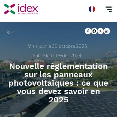
Accueil
Blog
Nouvelle réglementation sur les panneaux photovoltaïques
Copier l'url
Facebook
X
Linke
Copier l'url
Facebook
X
Linke
Mis à jour le 30 octobre 2025
Publié le 12 février 2024
Nouvelle réglementation
sur les panneaux
photovoltaïques : ce que
vous devez savoir en
2025