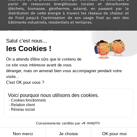
partir de ressources énergétiques locales et décarbonées
(déchets, biomasse, géothermie, solaire), en passant par la
distribution de cette énergie à travers les réseaux de chaleur et
de froid jusqu'à l’optimisation de son usage final au sein des
bâtiments industriels, résidentiels et tertiaires.
Depuis l’été 2025, IDEX est entreprise à mission. Une étape
importante qui manifeste l’ambition du Groupe d’avoir un impact
positif pour la planète et pour la société.
LinkedIn
X (ex. Twitter)
Facebook
Instagram
YouTube
Activer le
dark mode
Mentions légales
Nous contacter
Plan du site
Cookies
Données personnelles