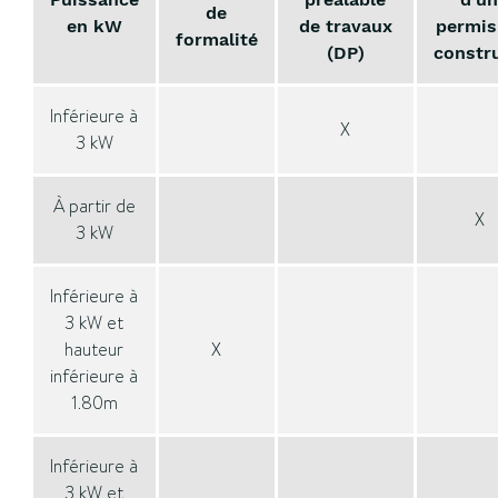
de
en kW
de travaux
permis
formalité
(DP)
constru
Inférieure à
X
3 kW
À partir de
X
3 kW
Inférieure à
3 kW et
hauteur
X
inférieure à
1.80m
Inférieure à
3 kW et