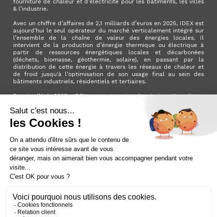
fourniture de chaleur et d’électricité pour les bâtiments, les villes
& l’industrie.
Avec un chiffre d’affaires de 2,1 milliards d’euros en 2025, IDEX est
aujourd’hui le seul opérateur du marché verticalement intégré sur
l’ensemble de la chaîne de valeur des énergies locales. Il
intervient de la production d’énergie thermique ou électrique à
partir de ressources énergétiques locales et décarbonées
(déchets, biomasse, géothermie, solaire), en passant par la
distribution de cette énergie à travers les réseaux de chaleur et
de froid jusqu'à l’optimisation de son usage final au sein des
bâtiments industriels, résidentiels et tertiaires.
Depuis l’été 2025, IDEX est entreprise à mission. Une étape
importante qui manifeste l’ambition du Groupe d’avoir un impact
positif pour la planète et pour la société.
LinkedIn
X (ex. Twitter)
Facebook
Instagram
YouTube
Activer le
dark mode
Mentions légales
Nous contacter
Plan du site