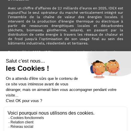
Avec un chiffre d’affaires de 2,1 milliards d’euros en 2025, IDEX est
aujourd’hui le seul opérateur du marché verticalement intégré sur
l’ensemble de la chaîne de valeur des énergies locales. Il
intervient de la production d’énergie thermique ou électrique à
partir de ressources énergétiques locales et décarbonées
(déchets, biomasse, géothermie, solaire), en passant par la
distribution de cette énergie à travers les réseaux de chaleur et
de froid jusqu'à l’optimisation de son usage final au sein des
bâtiments industriels, résidentiels et tertiaires.
Depuis l’été 2025, IDEX est entreprise à mission. Une étape
importante qui manifeste l’ambition du Groupe d’avoir un impact
positif pour la planète et pour la société.
LinkedIn
X (ex. Twitter)
Facebook
Instagram
YouTube
Activer le
dark mode
Mentions légales
Nous contacter
Plan du site