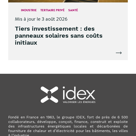
INDUSTRIE
TERTIAIRE PRIVÉ
SANTÉ
Mis à jour le 3 août 2026
Tiers investissement : des
panneaux solaires sans coûts
initiaux
Lire l'artic
Fondé en France en 1963, le groupe IDEX, fort de près de 6 500
collaborateurs, développe, conçoit, finance, construit et exploite
des infrastructures énergétiques locales et décarbonées de
fourniture de chaleur et d’électricité pour les bâtiments, les villes
& l’industrie.