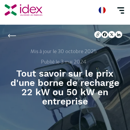
Accueil
Blog
Tout savoir sur le prix d'une borne de recharge 22 kW ou 
Copier l'url
Facebook
X
Linke
Copier l'url
Facebook
X
Linke
Mis à jour le 30 octobre 2025
Publié le 3 mai 2024
Tout savoir sur le prix
d'une borne de recharge
22 kW ou 50 kW en
entreprise